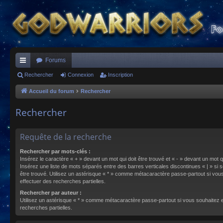
Forums
ac
Rechercher
Connexion
Inscription
co
Accueil du forum
Rechercher
ur
Rechercher
ci
s
Requête de la recherche
Rechercher par mots-clés :
Insérez le caractère « + » devant un mot qui doit être trouvé et « - » devant un mot qu
Insérez une liste de mots séparés entre des barres verticales discontinues « | » si s
être trouvé. Utilisez un astérisque « * » comme métacaractère passe-partout si vou
effectuer des recherches partielles.
Rechercher par auteur :
Utilisez un astérisque « * » comme métacaractère passe-partout si vous souhaitez 
recherches partielles.