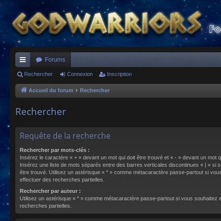
Forums
ac
Rechercher
Connexion
Inscription
co
Accueil du forum
Rechercher
ur
Rechercher
ci
s
Requête de la recherche
Rechercher par mots-clés :
Insérez le caractère « + » devant un mot qui doit être trouvé et « - » devant un mot qu
Insérez une liste de mots séparés entre des barres verticales discontinues « | » si s
être trouvé. Utilisez un astérisque « * » comme métacaractère passe-partout si vou
effectuer des recherches partielles.
Rechercher par auteur :
Utilisez un astérisque « * » comme métacaractère passe-partout si vous souhaitez 
recherches partielles.