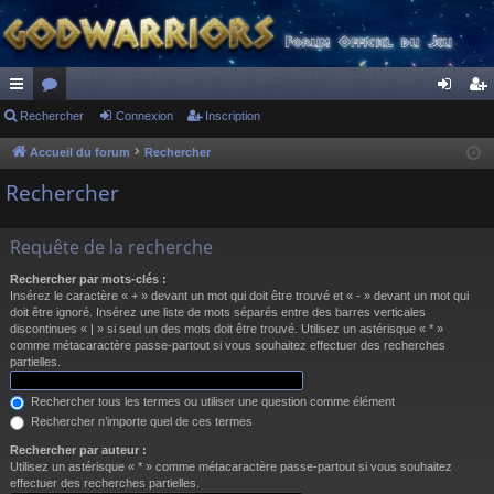
ac
Rechercher
or
Connexion
Inscription
on
ns
co
u
ne
cri
Accueil du forum
Rechercher
ur
m
xi
pti
Rechercher
ci
s
on
on
Requête de la recherche
s
Rechercher par mots-clés :
Insérez le caractère « + » devant un mot qui doit être trouvé et « - » devant un mot qui
doit être ignoré. Insérez une liste de mots séparés entre des barres verticales
discontinues « | » si seul un des mots doit être trouvé. Utilisez un astérisque « * »
comme métacaractère passe-partout si vous souhaitez effectuer des recherches
partielles.
Rechercher tous les termes ou utiliser une question comme élément
Rechercher n’importe quel de ces termes
Rechercher par auteur :
Utilisez un astérisque « * » comme métacaractère passe-partout si vous souhaitez
effectuer des recherches partielles.