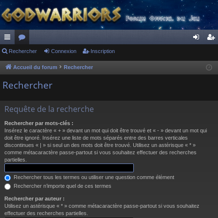
ac
Rechercher
or
Connexion
Inscription
on
ns
co
u
ne
cri
Accueil du forum
Rechercher
ur
m
xi
pti
Rechercher
ci
s
on
on
Requête de la recherche
s
Rechercher par mots-clés :
Insérez le caractère « + » devant un mot qui doit être trouvé et « - » devant un mot qui
doit être ignoré. Insérez une liste de mots séparés entre des barres verticales
discontinues « | » si seul un des mots doit être trouvé. Utilisez un astérisque « * »
comme métacaractère passe-partout si vous souhaitez effectuer des recherches
partielles.
Rechercher tous les termes ou utiliser une question comme élément
Rechercher n’importe quel de ces termes
Rechercher par auteur :
Utilisez un astérisque « * » comme métacaractère passe-partout si vous souhaitez
effectuer des recherches partielles.