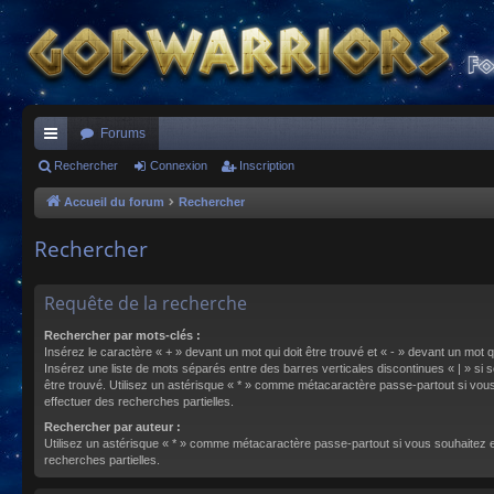
Forums
ac
Rechercher
Connexion
Inscription
co
Accueil du forum
Rechercher
ur
Rechercher
ci
s
Requête de la recherche
Rechercher par mots-clés :
Insérez le caractère « + » devant un mot qui doit être trouvé et « - » devant un mot qu
Insérez une liste de mots séparés entre des barres verticales discontinues « | » si s
être trouvé. Utilisez un astérisque « * » comme métacaractère passe-partout si vou
effectuer des recherches partielles.
Rechercher par auteur :
Utilisez un astérisque « * » comme métacaractère passe-partout si vous souhaitez 
recherches partielles.