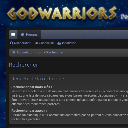
Forums
ac
Rechercher
Connexion
Inscription
co
Accueil du forum
Rechercher
ur
Rechercher
ci
s
Requête de la recherche
Rechercher par mots-clés :
Insérez le caractère « + » devant un mot qui doit être trouvé et « - » devant un mot qu
Insérez une liste de mots séparés entre des barres verticales discontinues « | » si s
être trouvé. Utilisez un astérisque « * » comme métacaractère passe-partout si vou
effectuer des recherches partielles.
Rechercher par auteur :
Utilisez un astérisque « * » comme métacaractère passe-partout si vous souhaitez 
recherches partielles.