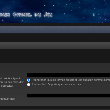
i doit être ignoré.
Rechercher tous les termes ou utiliser une question comme élém
eul un des mots doit
Rechercher n’importe quel de ces termes
s souhaitez
effectuer des