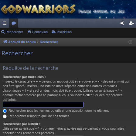
ac
Rechercher
or
Connexion
Inscription
on
ns
co
u
ne
cri
Accueil du forum
Rechercher
ur
m
xi
pti
Rechercher
ci
s
on
on
Requête de la recherche
s
Rechercher par mots-clés :
Insérez le caractère « + » devant un mot qui doit être trouvé et « - » devant un mot qui
doit être ignoré. Insérez une liste de mots séparés entre des barres verticales
discontinues « | » si seul un des mots doit être trouvé. Utilisez un astérisque « * »
comme métacaractère passe-partout si vous souhaitez effectuer des recherches
partielles.
Rechercher tous les termes ou utiliser une question comme élément
Rechercher n’importe quel de ces termes
Rechercher par auteur :
Utilisez un astérisque « * » comme métacaractère passe-partout si vous souhaitez
effectuer des recherches partielles.