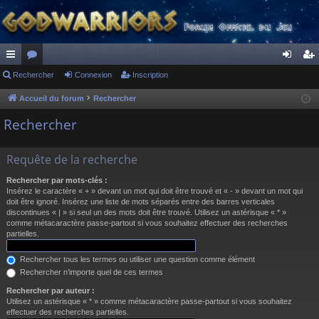
ac
Rechercher
or
Connexion
Inscription
on
ns
co
u
ne
cri
Accueil du forum
Rechercher
ur
m
xi
pti
Rechercher
ci
s
on
on
Requête de la recherche
s
Rechercher par mots-clés :
Insérez le caractère « + » devant un mot qui doit être trouvé et « - » devant un mot qui
doit être ignoré. Insérez une liste de mots séparés entre des barres verticales
discontinues « | » si seul un des mots doit être trouvé. Utilisez un astérisque « * »
comme métacaractère passe-partout si vous souhaitez effectuer des recherches
partielles.
Rechercher tous les termes ou utiliser une question comme élément
Rechercher n’importe quel de ces termes
Rechercher par auteur :
Utilisez un astérisque « * » comme métacaractère passe-partout si vous souhaitez
effectuer des recherches partielles.