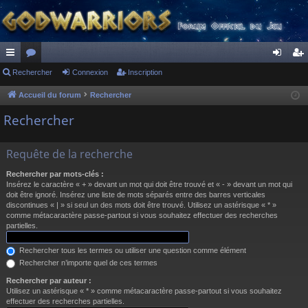
ac
Rechercher
or
Connexion
Inscription
on
ns
co
u
ne
cri
Accueil du forum
Rechercher
ur
m
xi
pti
Rechercher
ci
s
on
on
Requête de la recherche
s
Rechercher par mots-clés :
Insérez le caractère « + » devant un mot qui doit être trouvé et « - » devant un mot qui
doit être ignoré. Insérez une liste de mots séparés entre des barres verticales
discontinues « | » si seul un des mots doit être trouvé. Utilisez un astérisque « * »
comme métacaractère passe-partout si vous souhaitez effectuer des recherches
partielles.
Rechercher tous les termes ou utiliser une question comme élément
Rechercher n’importe quel de ces termes
Rechercher par auteur :
Utilisez un astérisque « * » comme métacaractère passe-partout si vous souhaitez
effectuer des recherches partielles.