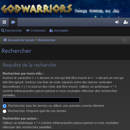
ac
Rechercher
or
Connexion
Inscription
on
ns
co
u
ne
cri
Accueil du forum
Rechercher
ur
m
xi
pti
Rechercher
ci
s
on
on
Requête de la recherche
s
Rechercher par mots-clés :
Insérez le caractère « + » devant un mot qui doit être trouvé et « - » devant un mot qui
doit être ignoré. Insérez une liste de mots séparés entre des barres verticales
discontinues « | » si seul un des mots doit être trouvé. Utilisez un astérisque « * »
comme métacaractère passe-partout si vous souhaitez effectuer des recherches
partielles.
Rechercher tous les termes ou utiliser une question comme élément
Rechercher n’importe quel de ces termes
Rechercher par auteur :
Utilisez un astérisque « * » comme métacaractère passe-partout si vous souhaitez
effectuer des recherches partielles.