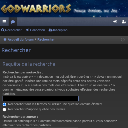
ac
Rechercher
or
Connexion
Inscription
on
ns
co
u
ne
cri
Accueil du forum
Rechercher
ur
m
xi
pti
Rechercher
ci
s
on
on
Requête de la recherche
s
Rechercher par mots-clés :
Insérez le caractère « + » devant un mot qui doit être trouvé et « - » devant un mot qui
doit être ignoré. Insérez une liste de mots séparés entre des barres verticales
discontinues « | » si seul un des mots doit être trouvé. Utilisez un astérisque « * »
comme métacaractère passe-partout si vous souhaitez effectuer des recherches
partielles.
Rechercher tous les termes ou utiliser une question comme élément
Rechercher n’importe quel de ces termes
Rechercher par auteur :
Utilisez un astérisque « * » comme métacaractère passe-partout si vous souhaitez
effectuer des recherches partielles.