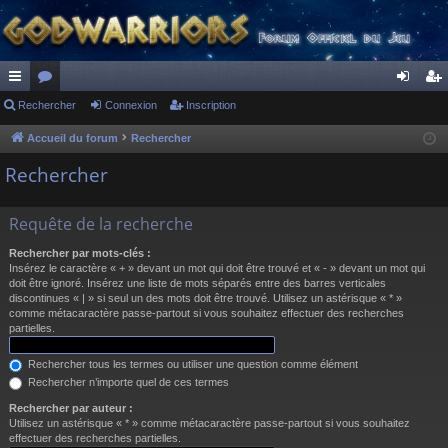
ac
Rechercher
or
Connexion
Inscription
on
ns
co
u
ne
cri
Accueil du forum
Rechercher
ur
m
xi
pti
Rechercher
ci
s
on
on
Requête de la recherche
s
Rechercher par mots-clés :
Insérez le caractère « + » devant un mot qui doit être trouvé et « - » devant un mot qui
doit être ignoré. Insérez une liste de mots séparés entre des barres verticales
discontinues « | » si seul un des mots doit être trouvé. Utilisez un astérisque « * »
comme métacaractère passe-partout si vous souhaitez effectuer des recherches
partielles.
Rechercher tous les termes ou utiliser une question comme élément
Rechercher n’importe quel de ces termes
Rechercher par auteur :
Utilisez un astérisque « * » comme métacaractère passe-partout si vous souhaitez
effectuer des recherches partielles.