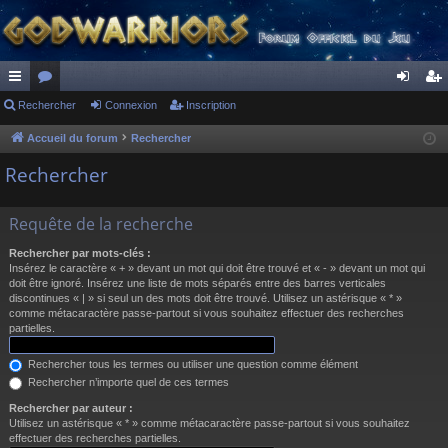
ac
Rechercher
or
Connexion
Inscription
on
ns
co
u
ne
cri
Accueil du forum
Rechercher
ur
m
xi
pti
Rechercher
ci
s
on
on
Requête de la recherche
s
Rechercher par mots-clés :
Insérez le caractère « + » devant un mot qui doit être trouvé et « - » devant un mot qui
doit être ignoré. Insérez une liste de mots séparés entre des barres verticales
discontinues « | » si seul un des mots doit être trouvé. Utilisez un astérisque « * »
comme métacaractère passe-partout si vous souhaitez effectuer des recherches
partielles.
Rechercher tous les termes ou utiliser une question comme élément
Rechercher n’importe quel de ces termes
Rechercher par auteur :
Utilisez un astérisque « * » comme métacaractère passe-partout si vous souhaitez
effectuer des recherches partielles.