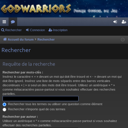
ac
Rechercher
or
Connexion
Inscription
on
ns
co
u
ne
cri
Accueil du forum
Rechercher
ur
m
xi
pti
Rechercher
ci
s
on
on
Requête de la recherche
s
Rechercher par mots-clés :
Insérez le caractère « + » devant un mot qui doit être trouvé et « - » devant un mot qui
doit être ignoré. Insérez une liste de mots séparés entre des barres verticales
discontinues « | » si seul un des mots doit être trouvé. Utilisez un astérisque « * »
comme métacaractère passe-partout si vous souhaitez effectuer des recherches
partielles.
Rechercher tous les termes ou utiliser une question comme élément
Rechercher n’importe quel de ces termes
Rechercher par auteur :
Utilisez un astérisque « * » comme métacaractère passe-partout si vous souhaitez
effectuer des recherches partielles.