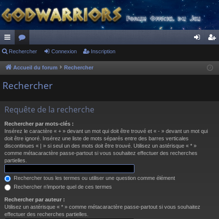
ac
Rechercher
or
Connexion
Inscription
on
ns
co
u
ne
cri
Accueil du forum
Rechercher
ur
m
xi
pti
Rechercher
ci
s
on
on
Requête de la recherche
s
Rechercher par mots-clés :
Insérez le caractère « + » devant un mot qui doit être trouvé et « - » devant un mot qui
doit être ignoré. Insérez une liste de mots séparés entre des barres verticales
discontinues « | » si seul un des mots doit être trouvé. Utilisez un astérisque « * »
comme métacaractère passe-partout si vous souhaitez effectuer des recherches
partielles.
Rechercher tous les termes ou utiliser une question comme élément
Rechercher n’importe quel de ces termes
Rechercher par auteur :
Utilisez un astérisque « * » comme métacaractère passe-partout si vous souhaitez
effectuer des recherches partielles.