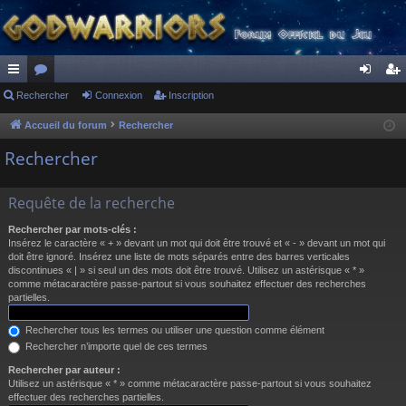
ac
Rechercher
or
Connexion
Inscription
on
ns
co
u
ne
cri
Accueil du forum
Rechercher
ur
m
xi
pti
Rechercher
ci
s
on
on
Requête de la recherche
s
Rechercher par mots-clés :
Insérez le caractère « + » devant un mot qui doit être trouvé et « - » devant un mot qui
doit être ignoré. Insérez une liste de mots séparés entre des barres verticales
discontinues « | » si seul un des mots doit être trouvé. Utilisez un astérisque « * »
comme métacaractère passe-partout si vous souhaitez effectuer des recherches
partielles.
Rechercher tous les termes ou utiliser une question comme élément
Rechercher n’importe quel de ces termes
Rechercher par auteur :
Utilisez un astérisque « * » comme métacaractère passe-partout si vous souhaitez
effectuer des recherches partielles.