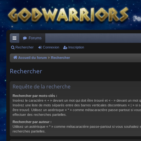
Forums
ac
Rechercher
Connexion
Inscription
co
Accueil du forum
Rechercher
ur
Rechercher
ci
s
Requête de la recherche
Rechercher par mots-clés :
Insérez le caractère « + » devant un mot qui doit être trouvé et « - » devant un mot qu
Insérez une liste de mots séparés entre des barres verticales discontinues « | » si s
être trouvé. Utilisez un astérisque « * » comme métacaractère passe-partout si vou
effectuer des recherches partielles.
Rechercher par auteur :
Utilisez un astérisque « * » comme métacaractère passe-partout si vous souhaitez 
recherches partielles.