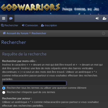
ac
Rechercher
or
Connexion
Inscription
on
ns
co
u
ne
cri
Accueil du forum
Rechercher
ur
m
xi
pti
Rechercher
ci
s
on
on
Requête de la recherche
s
Rechercher par mots-clés :
Insérez le caractère « + » devant un mot qui doit être trouvé et « - » devant un mot qui
doit être ignoré. Insérez une liste de mots séparés entre des barres verticales
discontinues « | » si seul un des mots doit être trouvé. Utilisez un astérisque « * »
comme métacaractère passe-partout si vous souhaitez effectuer des recherches
partielles.
Rechercher tous les termes ou utiliser une question comme élément
Rechercher n’importe quel de ces termes
Rechercher par auteur :
Utilisez un astérisque « * » comme métacaractère passe-partout si vous souhaitez
effectuer des recherches partielles.