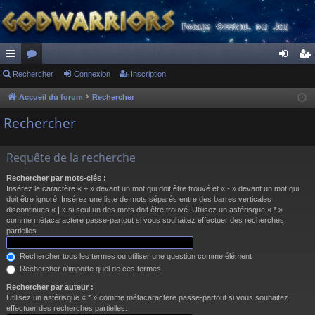
ac
Rechercher
or
Connexion
Inscription
on
ns
co
u
ne
cri
Accueil du forum
Rechercher
ur
m
xi
pti
Rechercher
ci
s
on
on
Requête de la recherche
s
Rechercher par mots-clés :
Insérez le caractère « + » devant un mot qui doit être trouvé et « - » devant un mot qui
doit être ignoré. Insérez une liste de mots séparés entre des barres verticales
discontinues « | » si seul un des mots doit être trouvé. Utilisez un astérisque « * »
comme métacaractère passe-partout si vous souhaitez effectuer des recherches
partielles.
Rechercher tous les termes ou utiliser une question comme élément
Rechercher n’importe quel de ces termes
Rechercher par auteur :
Utilisez un astérisque « * » comme métacaractère passe-partout si vous souhaitez
effectuer des recherches partielles.