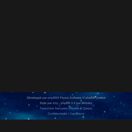
Développé par
phpBB
® Forum Software © phpBB Limited
Style par
Arty
- phpBB 3.3 par MrGaby
Traduction française officielle
©
Qiaeru
Confidentialité
|
Conditions