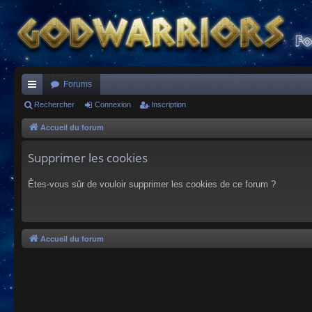
Forums
ac
Rechercher
Connexion
Inscription
co
Accueil du forum
ur
Supprimer les cookies
ci
Êtes-vous sûr de vouloir supprimer les cookies de ce forum ?
s
Accueil du forum