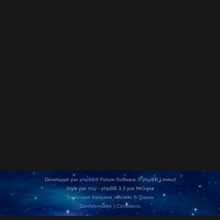
Développé par
phpBB
® Forum Software © phpBB Limited
Style par
Arty
- phpBB 3.3 par MrGaby
Traduction française officielle
©
Qiaeru
Confidentialité
|
Conditions