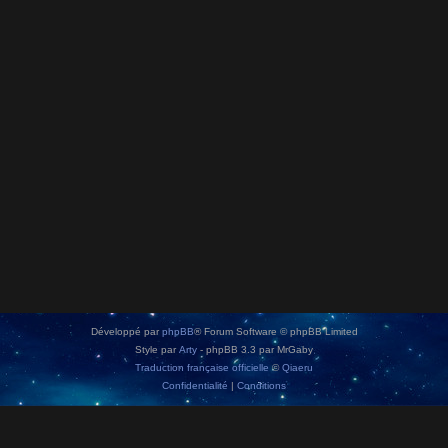
Développé par
phpBB
® Forum Software © phpBB Limited
Style par
Arty
- phpBB 3.3 par MrGaby
Traduction française officielle
©
Qiaeru
Confidentialité
|
Conditions