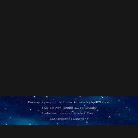
Développé par
phpBB
® Forum Software © phpBB Limited
Style par
Arty
- phpBB 3.3 par MrGaby
Traduction française officielle
©
Qiaeru
Confidentialité
|
Conditions