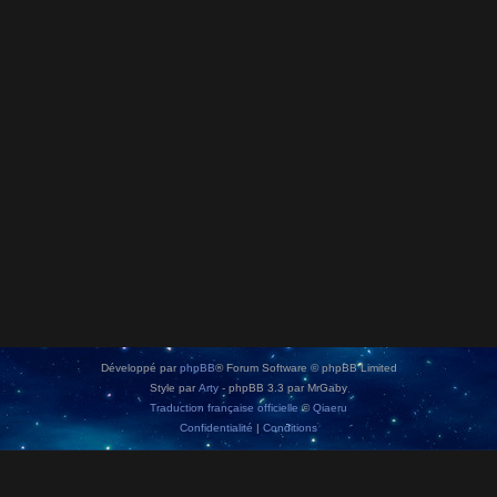
Développé par
phpBB
® Forum Software © phpBB Limited
Style par
Arty
- phpBB 3.3 par MrGaby
Traduction française officielle
©
Qiaeru
Confidentialité
|
Conditions