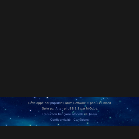
Développé par
phpBB
® Forum Software © phpBB Limited
Style par
Arty
- phpBB 3.3 par MrGaby
Traduction française officielle
©
Qiaeru
Confidentialité
|
Conditions