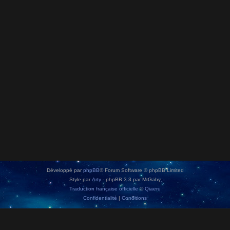
Développé par
phpBB
® Forum Software © phpBB Limited
Style par
Arty
- phpBB 3.3 par MrGaby
Traduction française officielle
©
Qiaeru
Confidentialité
|
Conditions