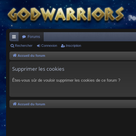
Forums
ac
Rechercher
Connexion
Inscription
co
Accueil du forum
ur
Supprimer les cookies
ci
Êtes-vous sûr de vouloir supprimer les cookies de ce forum ?
s
Accueil du forum