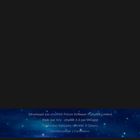
Développé par
phpBB
® Forum Software © phpBB Limited
Style par
Arty
- phpBB 3.3 par MrGaby
Traduction française officielle
©
Qiaeru
Confidentialité
|
Conditions