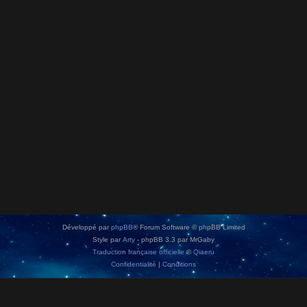
Développé par
phpBB
® Forum Software © phpBB Limited
Style par
Arty
- phpBB 3.3 par MrGaby
Traduction française officielle
©
Qiaeru
Confidentialité
|
Conditions