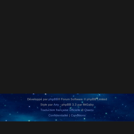
Développé par
phpBB
® Forum Software © phpBB Limited
Style par
Arty
- phpBB 3.3 par MrGaby
Traduction française officielle
©
Qiaeru
Confidentialité
|
Conditions