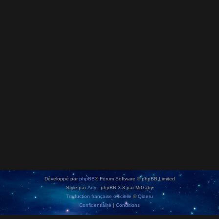
Développé par
phpBB
® Forum Software © phpBB Limited
Style par
Arty
- phpBB 3.3 par MrGaby
Traduction française officielle
©
Qiaeru
Confidentialité
|
Conditions