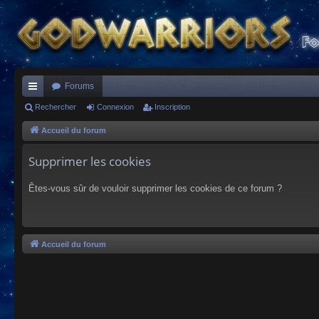
Forums
ac
Rechercher
Connexion
Inscription
co
Accueil du forum
ur
Supprimer les cookies
ci
Êtes-vous sûr de vouloir supprimer les cookies de ce forum ?
s
Accueil du forum