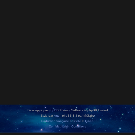
Développé par
phpBB
® Forum Software © phpBB Limited
Style par
Arty
- phpBB 3.3 par MrGaby
Traduction française officielle
©
Qiaeru
Confidentialité
|
Conditions