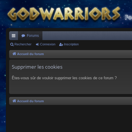
Forums
ac
Rechercher
Connexion
Inscription
co
Accueil du forum
ur
Supprimer les cookies
ci
Êtes-vous sûr de vouloir supprimer les cookies de ce forum ?
s
Accueil du forum