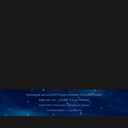
Développé par
phpBB
® Forum Software © phpBB Limited
Style par
Arty
- phpBB 3.3 par MrGaby
Traduction française officielle
©
Qiaeru
Confidentialité
|
Conditions