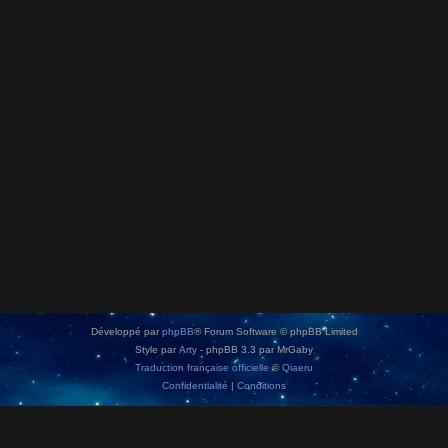
Développé par
phpBB
® Forum Software © phpBB Limited
Style par
Arty
- phpBB 3.3 par MrGaby
Traduction française officielle
©
Qiaeru
Confidentialité
|
Conditions