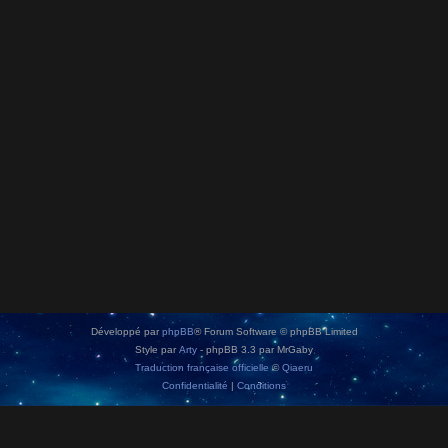
Développé par
phpBB
® Forum Software © phpBB Limited
Style par
Arty
- phpBB 3.3 par MrGaby
Traduction française officielle
©
Qiaeru
Confidentialité
|
Conditions