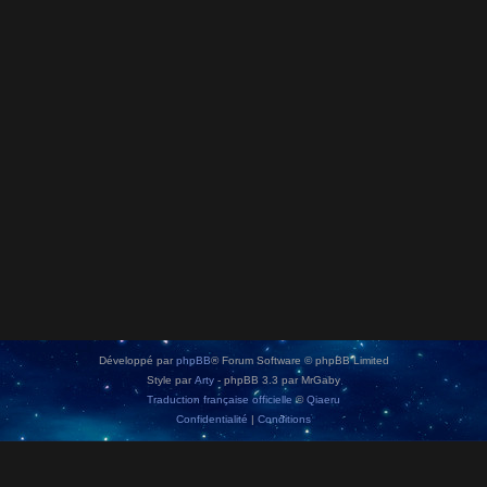
Développé par
phpBB
® Forum Software © phpBB Limited
Style par
Arty
- phpBB 3.3 par MrGaby
Traduction française officielle
©
Qiaeru
Confidentialité
|
Conditions