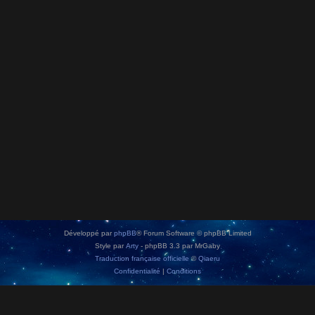
Développé par
phpBB
® Forum Software © phpBB Limited
Style par
Arty
- phpBB 3.3 par MrGaby
Traduction française officielle
©
Qiaeru
Confidentialité
|
Conditions