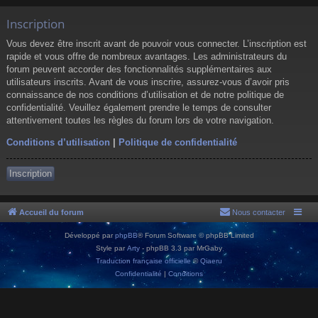
Inscription
Vous devez être inscrit avant de pouvoir vous connecter. L’inscription est
rapide et vous offre de nombreux avantages. Les administrateurs du
forum peuvent accorder des fonctionnalités supplémentaires aux
utilisateurs inscrits. Avant de vous inscrire, assurez-vous d’avoir pris
connaissance de nos conditions d’utilisation et de notre politique de
confidentialité. Veuillez également prendre le temps de consulter
attentivement toutes les règles du forum lors de votre navigation.
Conditions d’utilisation
|
Politique de confidentialité
Inscription
Accueil du forum
Nous contacter
Développé par
phpBB
® Forum Software © phpBB Limited
Style par
Arty
- phpBB 3.3 par MrGaby
Traduction française officielle
©
Qiaeru
Confidentialité
|
Conditions