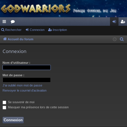
ac
Rechercher
or
Connexion
Inscription
on
ns
co
u
ne
cri
Accueil du forum
R
e
ur
m
xi
pti
Connexion
c
ci
s
on
on
h
Nom d’utilisateur :
s
e
r
Mot de passe :
c
h
J’ai oublié mon mot de passe
e
Renvoyer le courriel d’activation
r
Se souvenir de moi
Masquer ma présence lors de cette session