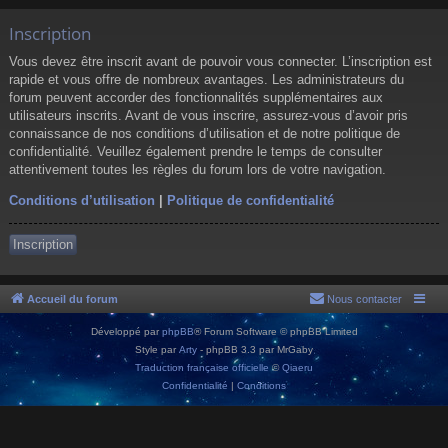
Inscription
Vous devez être inscrit avant de pouvoir vous connecter. L’inscription est
rapide et vous offre de nombreux avantages. Les administrateurs du
forum peuvent accorder des fonctionnalités supplémentaires aux
utilisateurs inscrits. Avant de vous inscrire, assurez-vous d’avoir pris
connaissance de nos conditions d’utilisation et de notre politique de
confidentialité. Veuillez également prendre le temps de consulter
attentivement toutes les règles du forum lors de votre navigation.
Conditions d’utilisation
|
Politique de confidentialité
Inscription
Accueil du forum
Nous contacter
Développé par
phpBB
® Forum Software © phpBB Limited
Style par
Arty
- phpBB 3.3 par MrGaby
Traduction française officielle
©
Qiaeru
Confidentialité
|
Conditions