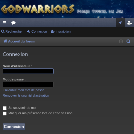
ac
Rechercher
or
Connexion
Inscription
on
ns
co
u
ne
cri
Accueil du forum
R
e
ur
m
xi
pti
Connexion
c
ci
s
on
on
h
Nom d’utilisateur :
s
e
r
Mot de passe :
c
h
J’ai oublié mon mot de passe
e
Renvoyer le courriel d’activation
r
Se souvenir de moi
Masquer ma présence lors de cette session