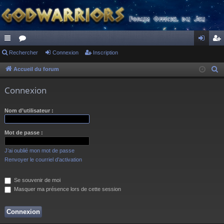
ac
Rechercher
or
Connexion
Inscription
on
ns
co
u
ne
cri
Accueil du forum
R
e
ur
m
xi
pti
Connexion
c
ci
s
on
on
h
Nom d’utilisateur :
s
e
r
Mot de passe :
c
h
J’ai oublié mon mot de passe
e
Renvoyer le courriel d’activation
r
Se souvenir de moi
Masquer ma présence lors de cette session