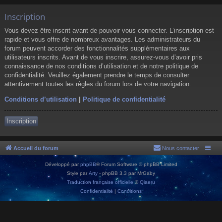
Inscription
Vous devez être inscrit avant de pouvoir vous connecter. L’inscription est
rapide et vous offre de nombreux avantages. Les administrateurs du
forum peuvent accorder des fonctionnalités supplémentaires aux
utilisateurs inscrits. Avant de vous inscrire, assurez-vous d’avoir pris
connaissance de nos conditions d’utilisation et de notre politique de
confidentialité. Veuillez également prendre le temps de consulter
attentivement toutes les règles du forum lors de votre navigation.
Conditions d’utilisation
|
Politique de confidentialité
Inscription
Accueil du forum
Nous contacter
Développé par
phpBB
® Forum Software © phpBB Limited
Style par
Arty
- phpBB 3.3 par MrGaby
Traduction française officielle
©
Qiaeru
Confidentialité
|
Conditions