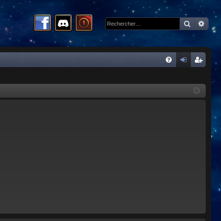
Recherc
Rech
R
FA
on
ns
Q
ne
cri
xi
pti
on
on