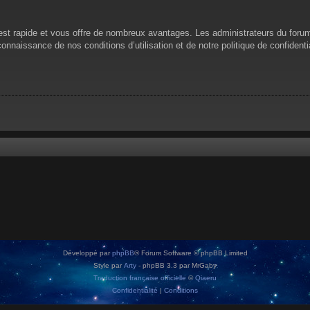
n est rapide et vous offre de nombreux avantages. Les administrateurs du for
 connaissance de nos conditions d’utilisation et de notre politique de confiden
Développé par
phpBB
® Forum Software © phpBB Limited
Style par
Arty
- phpBB 3.3 par MrGaby
Traduction française officielle
©
Qiaeru
Confidentialité
|
Conditions