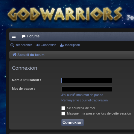
Forums
ac
Rechercher
Connexion
Inscription
co
Accueil du forum
ur
Connexion
ci
Nom d’utilisateur :
s
Mot de passe :
J’ai oublié mon mot de passe
Renvoyer le courriel d’activation
Se souvenir de moi
Masquer ma présence lors de cette session