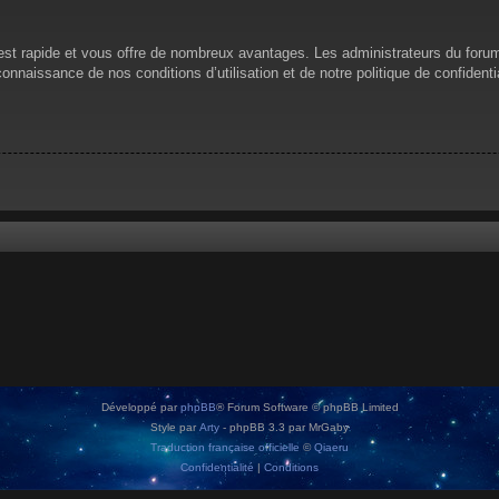
n est rapide et vous offre de nombreux avantages. Les administrateurs du for
 connaissance de nos conditions d’utilisation et de notre politique de confiden
Développé par
phpBB
® Forum Software © phpBB Limited
Style par
Arty
- phpBB 3.3 par MrGaby
Traduction française officielle
©
Qiaeru
Confidentialité
|
Conditions