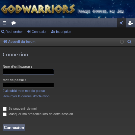
ac
Rechercher
or
Connexion
Inscription
on
ns
co
u
ne
cri
Accueil du forum
R
e
ur
m
xi
pti
Connexion
c
ci
s
on
on
h
Nom d’utilisateur :
s
e
r
Mot de passe :
c
h
J’ai oublié mon mot de passe
e
Renvoyer le courriel d’activation
r
Se souvenir de moi
Masquer ma présence lors de cette session