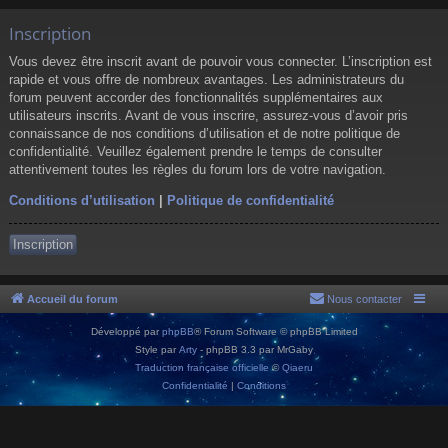
Inscription
Vous devez être inscrit avant de pouvoir vous connecter. L’inscription est
rapide et vous offre de nombreux avantages. Les administrateurs du
forum peuvent accorder des fonctionnalités supplémentaires aux
utilisateurs inscrits. Avant de vous inscrire, assurez-vous d’avoir pris
connaissance de nos conditions d’utilisation et de notre politique de
confidentialité. Veuillez également prendre le temps de consulter
attentivement toutes les règles du forum lors de votre navigation.
Conditions d’utilisation
|
Politique de confidentialité
Inscription
Accueil du forum
Nous contacter
Développé par
phpBB
® Forum Software © phpBB Limited
Style par
Arty
- phpBB 3.3 par MrGaby
Traduction française officielle
©
Qiaeru
Confidentialité
|
Conditions