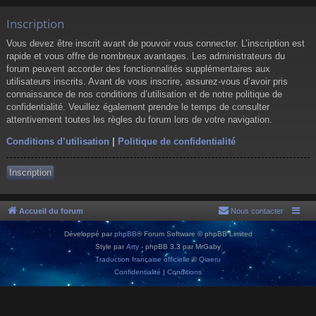
Inscription
Vous devez être inscrit avant de pouvoir vous connecter. L’inscription est
rapide et vous offre de nombreux avantages. Les administrateurs du
forum peuvent accorder des fonctionnalités supplémentaires aux
utilisateurs inscrits. Avant de vous inscrire, assurez-vous d’avoir pris
connaissance de nos conditions d’utilisation et de notre politique de
confidentialité. Veuillez également prendre le temps de consulter
attentivement toutes les règles du forum lors de votre navigation.
Conditions d’utilisation
|
Politique de confidentialité
Inscription
Accueil du forum
Nous contacter
Développé par
phpBB
® Forum Software © phpBB Limited
Style par
Arty
- phpBB 3.3 par MrGaby
Traduction française officielle
©
Qiaeru
Confidentialité
|
Conditions