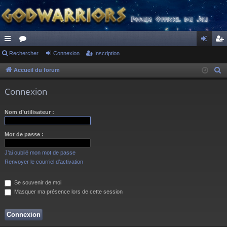
ac
Rechercher
or
Connexion
Inscription
on
ns
co
u
ne
cri
Accueil du forum
R
e
ur
m
xi
pti
Connexion
c
ci
s
on
on
h
Nom d’utilisateur :
s
e
r
Mot de passe :
c
h
J’ai oublié mon mot de passe
e
Renvoyer le courriel d’activation
r
Se souvenir de moi
Masquer ma présence lors de cette session