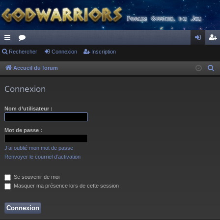
ac
Rechercher
or
Connexion
Inscription
on
ns
co
u
ne
cri
Accueil du forum
R
e
ur
m
xi
pti
Connexion
c
ci
s
on
on
h
Nom d’utilisateur :
s
e
r
Mot de passe :
c
h
J’ai oublié mon mot de passe
e
Renvoyer le courriel d’activation
r
Se souvenir de moi
Masquer ma présence lors de cette session