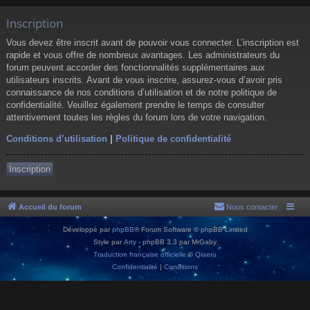
Inscription
Vous devez être inscrit avant de pouvoir vous connecter. L’inscription est
rapide et vous offre de nombreux avantages. Les administrateurs du
forum peuvent accorder des fonctionnalités supplémentaires aux
utilisateurs inscrits. Avant de vous inscrire, assurez-vous d’avoir pris
connaissance de nos conditions d’utilisation et de notre politique de
confidentialité. Veuillez également prendre le temps de consulter
attentivement toutes les règles du forum lors de votre navigation.
Conditions d’utilisation
|
Politique de confidentialité
Inscription
Accueil du forum
Nous contacter
Développé par
phpBB
® Forum Software © phpBB Limited
Style par
Arty
- phpBB 3.3 par MrGaby
Traduction française officielle
©
Qiaeru
Confidentialité
|
Conditions