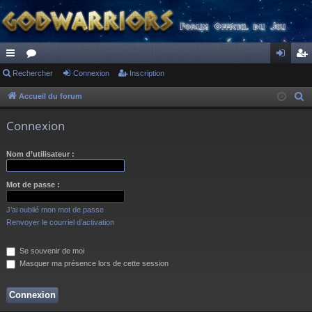
ac
Rechercher
or
Connexion
Inscription
on
ns
co
u
ne
cri
Accueil du forum
R
e
ur
m
xi
pti
Connexion
c
ci
s
on
on
h
Nom d’utilisateur :
s
e
r
Mot de passe :
c
h
J’ai oublié mon mot de passe
e
Renvoyer le courriel d’activation
r
Se souvenir de moi
Masquer ma présence lors de cette session