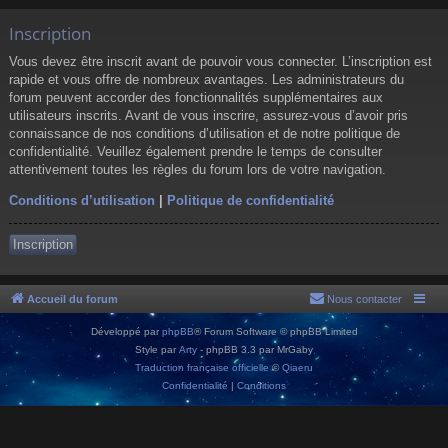
Inscription
Vous devez être inscrit avant de pouvoir vous connecter. L’inscription est
rapide et vous offre de nombreux avantages. Les administrateurs du
forum peuvent accorder des fonctionnalités supplémentaires aux
utilisateurs inscrits. Avant de vous inscrire, assurez-vous d’avoir pris
connaissance de nos conditions d’utilisation et de notre politique de
confidentialité. Veuillez également prendre le temps de consulter
attentivement toutes les règles du forum lors de votre navigation.
Conditions d’utilisation
|
Politique de confidentialité
Inscription
Accueil du forum
Nous contacter
Développé par
phpBB
® Forum Software © phpBB Limited
Style par
Arty
- phpBB 3.3 par MrGaby
Traduction française officielle
©
Qiaeru
Confidentialité
|
Conditions