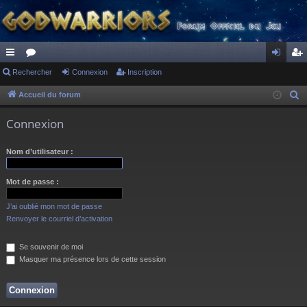
ac
Rechercher
or
Connexion
Inscription
on
ns
co
u
ne
cri
Accueil du forum
R
e
ur
m
xi
pti
Connexion
c
ci
s
on
on
h
Nom d’utilisateur :
s
e
r
Mot de passe :
c
h
J’ai oublié mon mot de passe
e
Renvoyer le courriel d’activation
r
Se souvenir de moi
Masquer ma présence lors de cette session