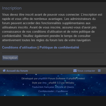
Inscription
Vous devez être inscrit avant de pouvoir vous connecter. L’inscription est
rapide et vous offre de nombreux avantages. Les administrateurs du
forum peuvent accorder des fonctionnalités supplémentaires aux
utilisateurs inscrits. Avant de vous inscrire, assurez-vous d’avoir pris
connaissance de nos conditions d’utilisation et de notre politique de
confidentialité. Veuillez également prendre le temps de consulter
attentivement toutes les règles du forum lors de votre navigation.
Conditions d’utilisation
|
Politique de confidentialité
Inscription
Accueil du forum
Nous contacter
Développé par
phpBB
® Forum Software © phpBB Limited
Style par
Arty
- phpBB 3.3 par MrGaby
Traduction française officielle
©
Qiaeru
Confidentialité
|
Conditions