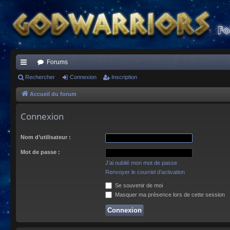
Forums
ac
Rechercher
Connexion
Inscription
co
Accueil du forum
ur
Connexion
ci
Nom d’utilisateur :
s
Mot de passe :
J’ai oublié mon mot de passe
Renvoyer le courriel d’activation
Se souvenir de moi
Masquer ma présence lors de cette session