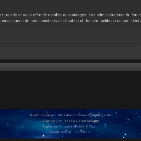
n est rapide et vous offre de nombreux avantages. Les administrateurs du for
 connaissance de nos conditions d’utilisation et de notre politique de confiden
Développé par
phpBB
® Forum Software © phpBB Limited
Style par
Arty
- phpBB 3.3 par MrGaby
Traduction française officielle
©
Qiaeru
Confidentialité
|
Conditions