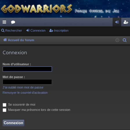
ac
Rechercher
or
Connexion
Inscription
on
ns
co
u
ne
cri
Accueil du forum
R
e
ur
m
xi
pti
Connexion
c
ci
s
on
on
h
Nom d’utilisateur :
s
e
r
Mot de passe :
c
h
J’ai oublié mon mot de passe
e
Renvoyer le courriel d’activation
r
Se souvenir de moi
Masquer ma présence lors de cette session