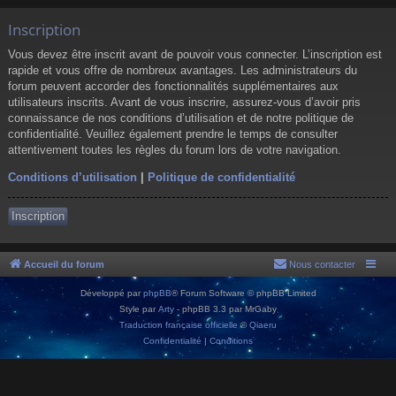
Inscription
Vous devez être inscrit avant de pouvoir vous connecter. L’inscription est
rapide et vous offre de nombreux avantages. Les administrateurs du
forum peuvent accorder des fonctionnalités supplémentaires aux
utilisateurs inscrits. Avant de vous inscrire, assurez-vous d’avoir pris
connaissance de nos conditions d’utilisation et de notre politique de
confidentialité. Veuillez également prendre le temps de consulter
attentivement toutes les règles du forum lors de votre navigation.
Conditions d’utilisation
|
Politique de confidentialité
Inscription
Accueil du forum
Nous contacter
Développé par
phpBB
® Forum Software © phpBB Limited
Style par
Arty
- phpBB 3.3 par MrGaby
Traduction française officielle
©
Qiaeru
Confidentialité
|
Conditions