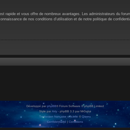
n est rapide et vous offre de nombreux avantages. Les administrateurs du for
 connaissance de nos conditions d’utilisation et de notre politique de confiden
Développé par
phpBB
® Forum Software © phpBB Limited
Style par
Arty
- phpBB 3.3 par MrGaby
Traduction française officielle
©
Qiaeru
Confidentialité
|
Conditions