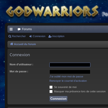
Forums
ac
Rechercher
Connexion
Inscription
co
Accueil du forum
ur
Connexion
ci
Nom d’utilisateur :
s
Mot de passe :
J’ai oublié mon mot de passe
Renvoyer le courriel d’activation
Se souvenir de moi
Masquer ma présence lors de cette session